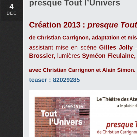
presque Tout l’Univers
4
DÉC
Création 2013 :
presque Tout
de Christian Carrignon
,
adaptation et mi
assistant mise en scène
Gilles Jolly
Brossier,
lumières
Syméon Fieulaine
a
vec
Christian Carrignon et Alain Simon
.
teaser : 82029285