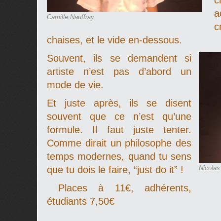
c
a
Camille Nauffray
c
chaises, et le vide en-dessous.
Souvent, ils se demandent si
artiste n’est pas d’abord un
mode de vie.
Et juste après, ils se disent
souvent que ce n’est qu’une
formule. Il faut juste tenter.
Comme dirait un philosophe des
temps modernes, quand tu sens
que tu dois le faire, “just do it” !
Nicolas
Places à 11€, adhérents,
étudiants 7,50€