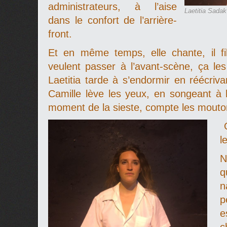
administrateurs, à l’aise
Laetitia Sadak
dans le confort de l’arrière-
front.
Et en même temps, elle chante, il film
veulent passer à l’avant-scène, ça les 
Laetitia tarde à s’endormir en réécriv
Camille lève les yeux, en songeant à 
moment de la sieste, compte les mouton
O
l
N
q
n
p
e