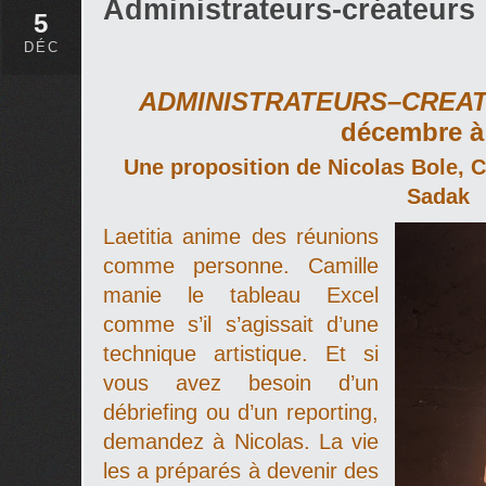
Administrateurs-créateurs
5
DÉC
ADMINISTRATEURS–CREAT
décembre à
Une proposition de Nicolas Bole, Ca
Sadak
Laetitia anime des réunions
comme personne. Camille
manie le tableau Excel
comme s’il s’agissait d’une
technique artistique. Et si
vous avez besoin d’un
débriefing ou d’un reporting,
demandez à Nicolas. La vie
les a préparés à devenir des