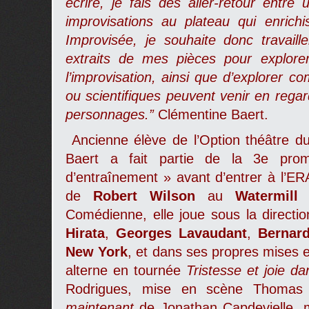
écrire, je fais des aller-retour entre 
improvisations au plateau qui enrich
Improvisée, je souhaite donc travail
extraits de mes pièces pour explorer 
l’improvisation, ainsi que d’explorer 
ou scientifiques peuvent venir en reg
personnages.”
Clémentine Baert.
Ancienne élève de l’Option théâtre 
Baert a fait partie de la 3
e
prom
d’entraînement » avant d’entrer à l’E
de
Robert Wilson
au
Watermill
Comédienne, elle joue sous la directi
Hirata
,
Georges Lavaudant
,
Bernar
New York
, et dans ses propres mises
alterne en tournée
Tristesse et joie da
Rodrigues, mise en scène Thomas 
maintenant
de Jonathan Capdevielle, 