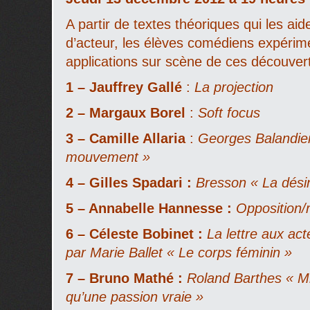
A partir de textes théoriques qui les aid
d’acteur, les élèves comédiens expérime
applications sur scène de ces découver
1 –
Jauffrey Gallé
:
La projection
2 – Margaux Borel
:
Soft focus
3 –
Camille Allaria
:
Georges Balandier
mouvement »
4 – Gilles Spadari :
Bresson « La désin
5 –
Annabelle Hannesse :
Opposition/
6 – Céleste Bobinet :
La lettre aux ac
par Marie Ballet « Le corps féminin »
7 – Bruno Mathé :
Roland Barthes « M
qu’une passion vraie »