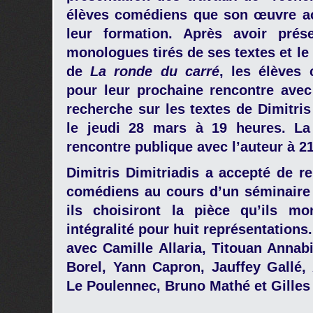
élèves comédiens que son œuvre a
leur formation.
Après avoir prés
monologues tirés de ses textes et le 
de
La ronde du carré
, les élèves
pour leur prochaine rencontre avec
recherche sur les textes de Dimitri
le jeudi 28 mars à 19 heures. La
rencontre publique avec l’auteur à 2
Dimitris Dimitriadis a accepté de r
comédiens au cours d’un séminaire 
ils choisiront la pièce qu’ils m
intégralité pour huit représentations.
avec Camille Allaria, Titouan Annab
Borel, Yann Capron, Jauffey Gallé,
Le Poulennec, Bruno Mathé et Gilles