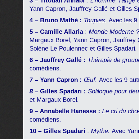
3 –
Titouan Annabi
: L’homme, l’ange 
Yann Capron, Jauffrey Gallé et Gilles S
4 – Bruno Mathé :
Toupies.
Avec les 9
5 –
Camille Allaria
:
Monde Moderne 
Margaux Borel, Yann Capron, Jauffrey 
Solène Le Poulennec et Gilles Spadari.
6 – Jauffrey Gallé
:
Thérapie de grou
comédiens.
7 – Yann Capron :
Œuf.
Avec les 9 au
8 –
Gilles Spadari :
Soliloque pour de
et Margaux Borel.
9 –
Annabelle Hanesse :
Le cri du ch
comédiens.
10 –
Gilles Spadari
:
Mythe.
Avec Yan