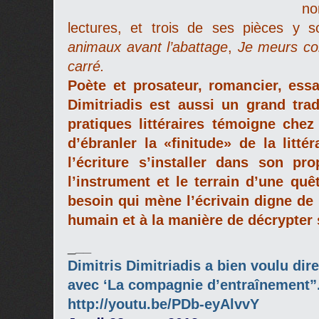
n
lectures, et trois de ses pièces y 
animaux avant l’abattage
,
Je meurs c
carré.
Poète et prosateur, romancier, essa
Dimitriadis est aussi un grand trad
pratiques littéraires témoigne chez
d’ébranler la «finitude» de la litté
l’écriture s’installer dans son pr
l’instrument et le terrain d’une qu
besoin qui mène l’écrivain digne de
humain et à la manière de décrypter 
_
__
Dimitris Dimitriadis a bien voulu dir
avec ‘La compagnie d’entraînement”. 
http://youtu.be/PDb-eyAlvvY