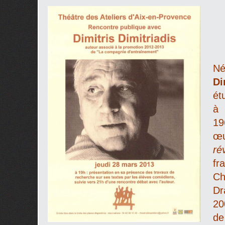
Né
Di
ét
à 
19
œu
ré
fr
Ch
Dr
20
de