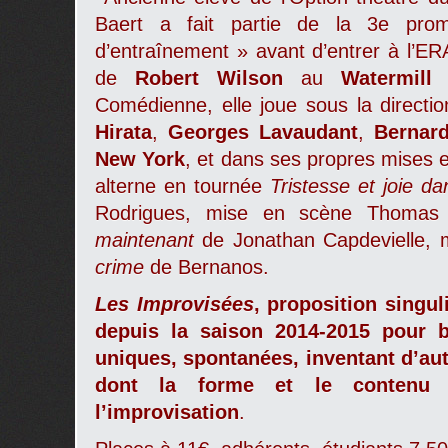
Baert a fait partie de la 3
e
prom
d’entraînement » avant d’entrer à l’E
de
Robert Wilson
au
Watermill
Comédienne, elle joue sous la directi
Hirata
,
Georges Lavaudant
,
Bernar
New York
, et dans ses propres mises
alterne en tournée
Tristesse et joie da
Rodrigues, mise en scène Thomas 
maintenant
de Jonathan Capdevielle, 
crime
de Bernanos.
Les Improvisées
,
proposition singul
depuis la saison 2014-2015
pour b
uniques, spontanées, inventant d’aut
dont la forme et le contenu 
l’improvisation
.