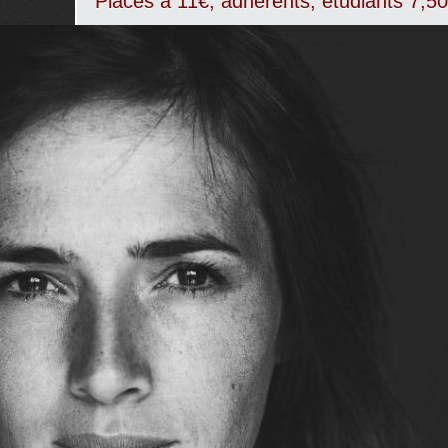
Places à 11€, adhérents, étudiants 7,50