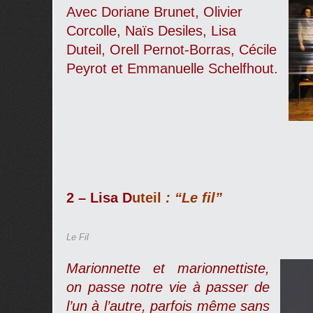
Avec Doriane Brunet, Olivier
Corcolle, Naïs Desiles, Lisa
Duteil, Orell Pernot-Borras, Cécile
Peyrot et Emmanuelle Schelfhout.
2 – Lisa D
uteil
: “Le fil”
Le Fil
Marionnette et marionnettiste,
on passe notre vie à passer de
l’un à l’autre, parfois même sans