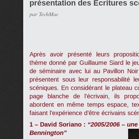
présentation des Écritures s
par TechMac
Après avoir présenté leurs proposit
thème donné par Guillaume Siard le jeud
de séminaire avec lui au Pavillon Noi
présentent sous leur responsabilité le
scéniques. En considérant le plateau c
page blanche de l’écrivain, ils pro
abordent en même temps espace, tex
faisant l’expérience d’être écrivains scé
1 – David Soriano :
“
2005/2006 – une
Bennington”