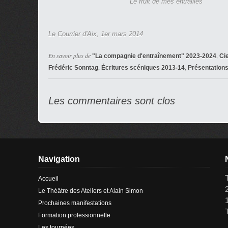
Le fruit de mes entrailles
Le Courrier d'Aix, 1er mars 2014
En savoir plus de
,
"La compagnie d'entraînement" 2023-2024
Ci
,
,
Frédéric Sonntag
Écritures scéniques 2013-14
Présentation
Les commentaires sont clos
Navigation
Accueil
Le Théâtre des Ateliers et Alain Simon
Prochaines manifestations
Formation professionnelle
Les tournées