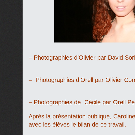
– Photographies d’Olivier par David Sor
– Photographies d’Orell par Olivier Corc
–
Photographies de Cécile par Orell Pe
Après la présentation publique, Caroline 
avec les élèves le bilan de ce travail.