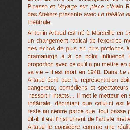
Picasso et
Voyage sur place
d’Alain 
des Ateliers présente avec
Le théâtre e
théâtrale.
Antonin Artaud est né à Marseille en 18
un changement radical de l’exercice mê
des échos de plus en plus profonds 
dramaturge a à ce point influencé l
proportion avec ce qu’il a pu mettre en
sa vie – il est mort en 1948. Dans
Le 
Artaud écrit que la représentation doi
dangereux, comédiens et spectateurs
ressortir intacts… Il met le metteur en
théâtrale, décrétant que celui-ci est l
reste au centre parce que tout passe p
dit-il, il est l’instrument de l’artiste m
Artaud le considère comme une réalité