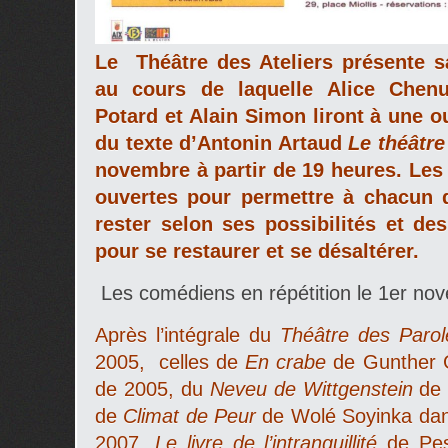
Le Théâtre des Ateliers présente s
au cours de laquelle Alice Chen
Potard et Alain Simon liront à une ou
du texte d’Antonin Artaud
Le théâtr
novembre à partir de 19 heures. Les
ouvertes pour permettre à chacun de
rester selon ses possibilités et d
pour se restaurer et se désaltérer.
Les comédiens en répétition le 1er no
Après l’intégrale du
Théâtre des Parol
2005, celles de
En crabe
de Gunther G
de 2005, du
Neveu de Wittgenstein
de 
de
Climat de Peur
de Wolé Soyinka dans
2007,
Le livre de l’intranquillité
de Pes